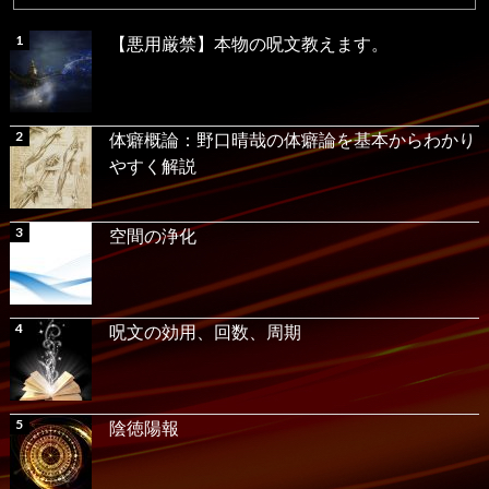
【悪用厳禁】本物の呪文教えます。
体癖概論：野口晴哉の体癖論を基本からわかり
やすく解説
空間の浄化
呪文の効用、回数、周期
陰徳陽報