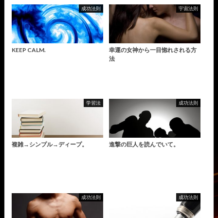
成功法則
宇宙法則
KEEP CALM.
幸運の女神から一目惚れされる方
法
学習法
成功法則
複雑→シンプル→ディープ。
進撃の巨人を読んでいて。
成功法則
成功法則