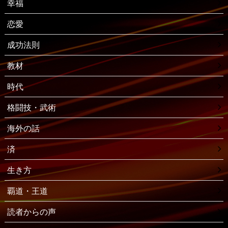
幸福
恋愛
成功法則
教材
時代
格闘技・武術
海外の話
済
生き方
覇道・王道
読者からの声