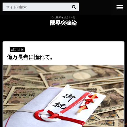
己の限界を超えてゆけ
限界突破論
HOME
成功法則
億万長者に憧れて。
成功法則
億万長者に憧れて。