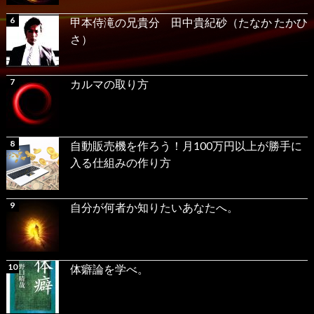
甲本侍滝の兄貴分 田中貴紀砂（たなか たかひ
さ）
カルマの取り方
自動販売機を作ろう！月100万円以上が勝手に
入る仕組みの作り方
自分が何者か知りたいあなたへ。
体癖論を学べ。