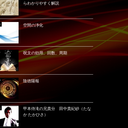
らわかりやすく解説
空間の浄化
呪文の効用、回数、周期
陰徳陽報
甲本侍滝の兄貴分 田中貴紀砂（たな
か たかひさ）