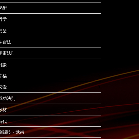
呪術
哲学
営業
学習法
宇宙法則
対談
幸福
恋愛
成功法則
教材
時代
格闘技・武術