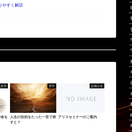
りやすく解説
生き方
哲学
お知らせ
寿命を
人生の目的をたった一言で表
アリスセミナーのご案内
すと？