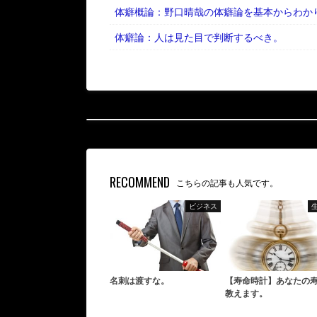
体癖概論：野口晴哉の体癖論を基本からわか
体癖論：人は見た目で判断するべき。
RECOMMEND
こちらの記事も人気です。
ビジネス
名刺は渡すな。
【寿命時計】あなたの
教えます。