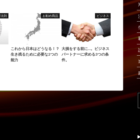
宙法則
お勧め商品
ビジネス
これから日本はどうなる！？
大損をする前に…。ビジネス
生き残るために必要な2つの
パートナーに求める3つの条
能力
件。