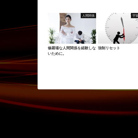
人間関係
宇
修羅場な人間関係を経験しな
強制リセット
いために。