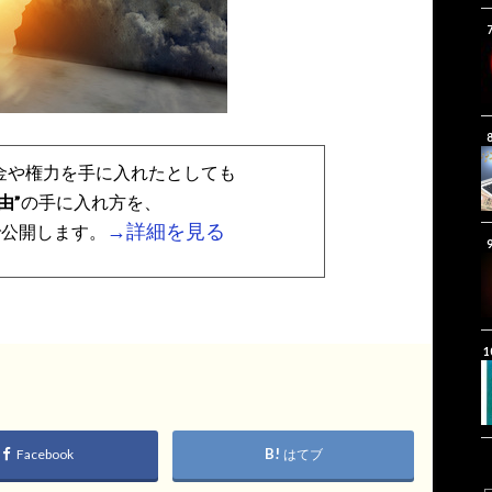
金や権力を手に入れたとしても
由”
の手に入れ方を、
→詳細を見る
で公開します。
Facebook
はてブ