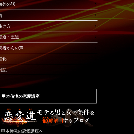
海外の話
済
生き方
覇道・王道
読者からの声
進化
雑記
甲本侍滝の恋愛講座
▶︎甲本侍滝の恋愛講座へ