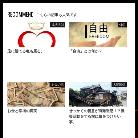
RECOMMEND
こちらの記事も人気です。
成功法則
哲学
兎に勝てる亀も居る。
「自由」とは何か？
お金の話
人間関係
お金と幸福の真実
せっかくの善意が有難迷惑！？義
援活動をする前に気をつけたい
事。