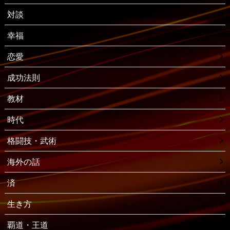
対談
幸福
恋愛
成功法則
教材
時代
格闘技・武術
海外の話
済
生き方
覇道・王道