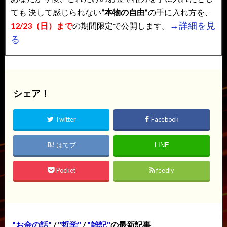
ても
決して感じられない
“本物の自由”
の手に入れ方を、
→詳細を見
12/23（日）まで
の期間限定で公開します。
る
シェア！
Twitter
Facebook
はてブ
LINE
Pocket
feedly
お金の話
/
哲学
/
雑記
の最新記事