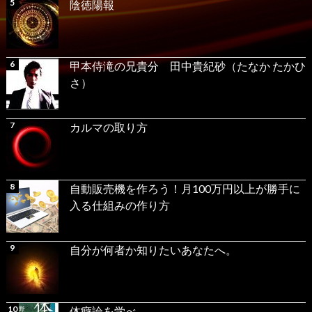
陰徳陽報
甲本侍滝の兄貴分 田中貴紀砂（たなか たかひ
さ）
カルマの取り方
自動販売機を作ろう！月100万円以上が勝手に
入る仕組みの作り方
自分が何者か知りたいあなたへ。
体癖論を学べ。