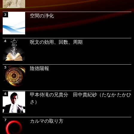
空間の浄化
呪文の効用、回数、周期
陰徳陽報
甲本侍滝の兄貴分 田中貴紀砂（たなか たかひ
さ）
カルマの取り方