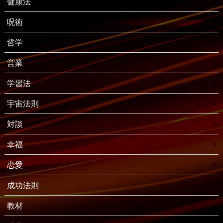
健康法
呪術
哲学
営業
学習法
宇宙法則
対談
幸福
恋愛
成功法則
教材