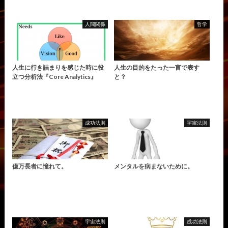
人間関係
哲学
人生に行き詰まりを感じた時に役
人生の目的をたった一言で表す
立つ分析法『Core Analytics』
と？
成功法則
宇宙法則
億万長者に憧れて。
メンタルを病まないために。
宇宙法則
成功法則