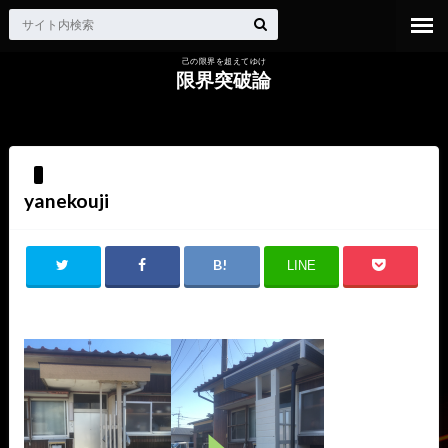
己の限界を超えてゆけ
限界突破論
HOME
yanekouji
yanekouji
LINE