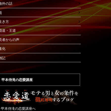
海外の話
済
生き方
覇道・王道
読者からの声
進化
雑記
甲本侍滝の恋愛講座
▶︎甲本侍滝の恋愛講座へ