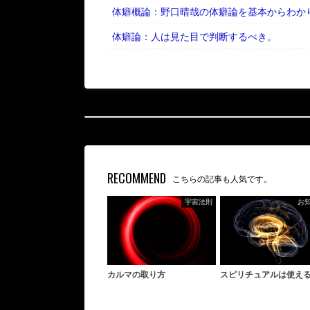
体癖概論：野口晴哉の体癖論を基本からわか
体癖論：人は見た目で判断するべき。
RECOMMEND
こちらの記事も人気です。
宇宙法則
お
カルマの取り方
スピリチュアルは使え