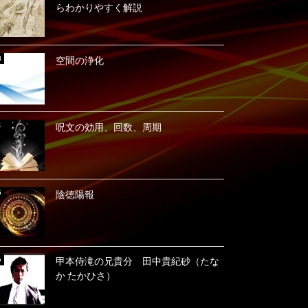
らわかりやすく解説
空間の浄化
呪文の効用、回数、周期
陰徳陽報
甲本侍滝の兄貴分 田中貴紀砂（たな
か たかひさ）