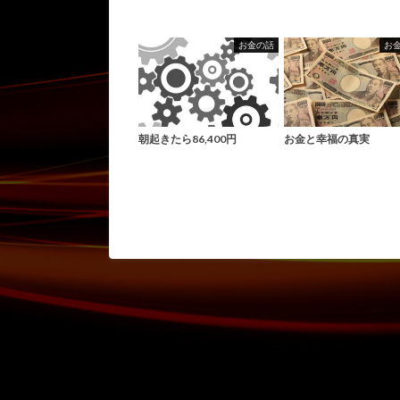
お金の話
お
朝起きたら86,400円
お金と幸福の真実