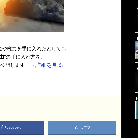
金や権力を手に入れたとしても
由”
の手に入れ方を、
→詳細を見る
で公開します。
Facebook
はてブ