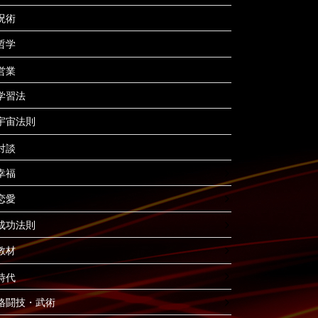
呪術
哲学
営業
学習法
宇宙法則
対談
幸福
恋愛
成功法則
教材
時代
格闘技・武術