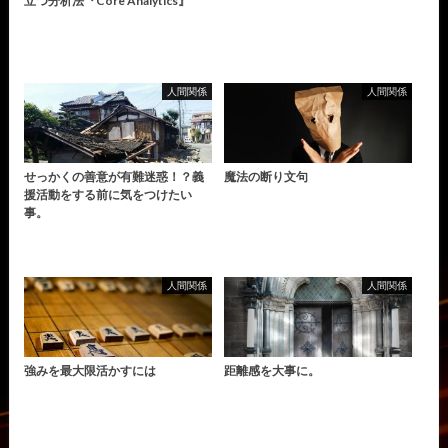
立つ分析法『Core Analytics』
人間関係
人間関係
せっかくの善意が有難迷惑！？義
魔法の断り文句
援活動をする前に気をつけたい
事。
人間関係
人間関係
強みを最大限活かすには
距離感を大事に。