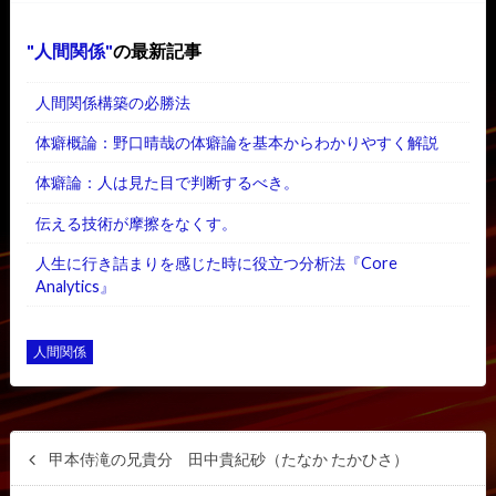
人間関係
の最新記事
人間関係構築の必勝法
体癖概論：野口晴哉の体癖論を基本からわかりやすく解説
体癖論：人は見た目で判断するべき。
伝える技術が摩擦をなくす。
人生に行き詰まりを感じた時に役立つ分析法『Core
Analytics』
人間関係
甲本侍滝の兄貴分 田中貴紀砂（たなか たかひさ）