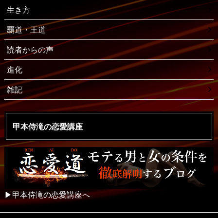
生き方
覇道・王道
読者からの声
進化
雑記
甲本侍滝の恋愛講座
▶︎甲本侍滝の恋愛講座へ