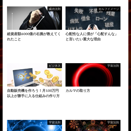
成功法則
セルフイメージ
総資産額6000億の右腕が教えてく
心配性な人に僕が「心配すんな」
れたこと
と言いたい重大な理由
ビジネス
宇宙法則
自動販売機を作ろう！月100万円
カルマの取り方
以上が勝手に入る仕組みの作り方
宇宙法則
宇宙法則