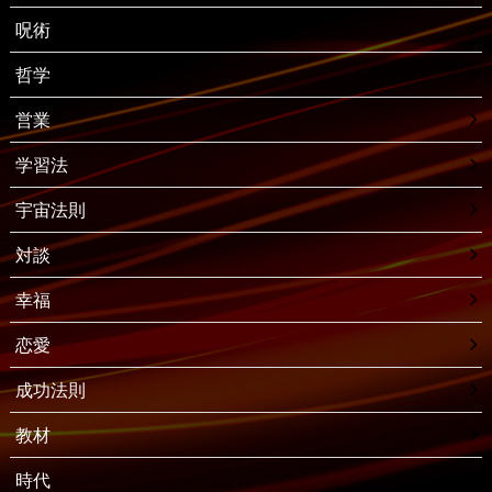
呪術
哲学
営業
学習法
宇宙法則
対談
幸福
恋愛
成功法則
教材
時代