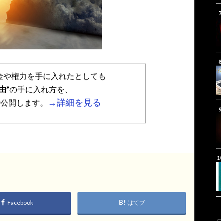
金や権力を手に入れたとしても
由”
の手に入れ方を、
→詳細を見る
で公開します。
Facebook
はてブ