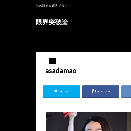
己の限界を超えてゆけ
限界突破論
HOME
asadamao
asadamao
Twitter
Facebook