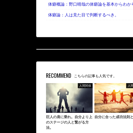
体癖概論：野口晴哉の体癖論を基本からわか
体癖論：人は見た目で判断するべき。
RECOMMEND
こちらの記事も人気です。
人間関係
人
巨人の肩に乗れ。自分より上
自分に合った成功法則
のステージの人と繋がる方
法。