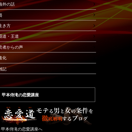
海外の話
済
生き方
覇道・王道
読者からの声
進化
雑記
甲本侍滝の恋愛講座
▶︎甲本侍滝の恋愛講座へ