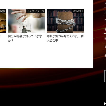
間関係
セルフイメージ
成功法則
は
自分が何者か知っています
師匠が気づかせてくれた一番
か？
大切な事