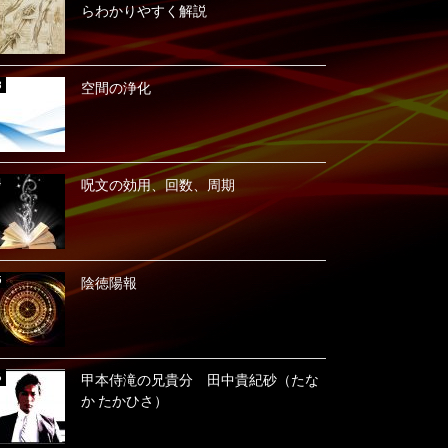
らわかりやすく解説
空間の浄化
呪文の効用、回数、周期
陰徳陽報
甲本侍滝の兄貴分 田中貴紀砂（たな
か たかひさ）