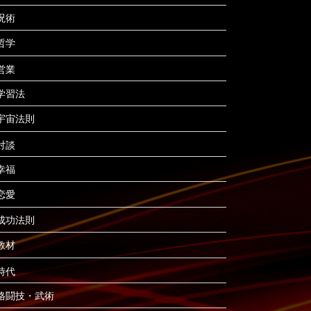
呪術
哲学
営業
学習法
宇宙法則
対談
幸福
恋愛
成功法則
教材
時代
格闘技・武術