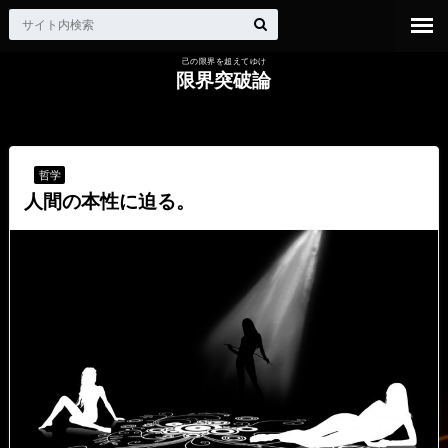
己の限界を超えてゆけ
限界突破論
HOME
哲学
人間の本性に迫る。
哲学
人間の本性に迫る。