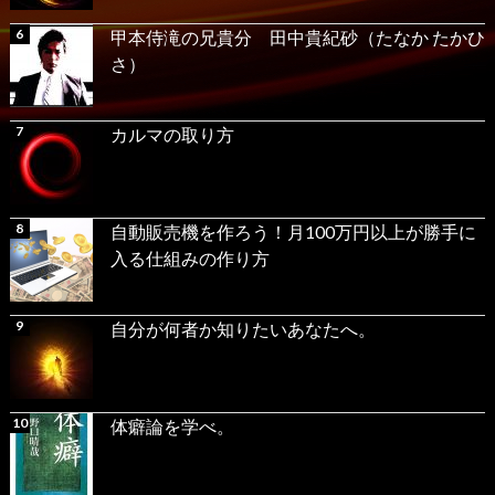
甲本侍滝の兄貴分 田中貴紀砂（たなか たかひ
さ）
カルマの取り方
自動販売機を作ろう！月100万円以上が勝手に
入る仕組みの作り方
自分が何者か知りたいあなたへ。
体癖論を学べ。