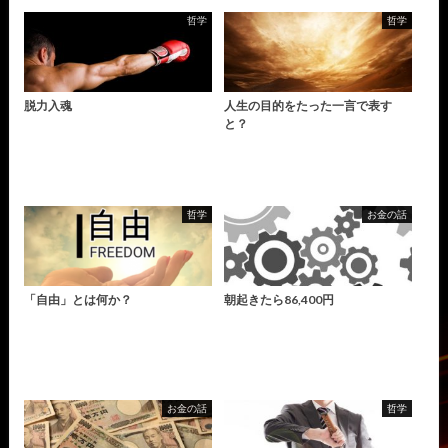
哲学
哲学
脱力入魂
人生の目的をたった一言で表す
と？
哲学
お金の話
「自由」とは何か？
朝起きたら86,400円
お金の話
哲学