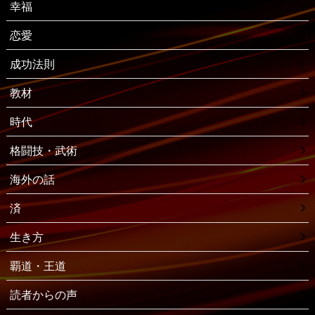
幸福
恋愛
成功法則
教材
時代
格闘技・武術
海外の話
済
生き方
覇道・王道
読者からの声