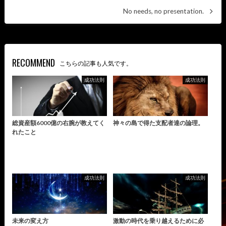
No needs, no presentation.
RECOMMEND
こちらの記事も人気です。
成功法則
成功法則
総資産額6000億の右腕が教えてく
神々の島で得た支配者達の論理。
れたこと
成功法則
成功法則
未来の変え方
激動の時代を乗り越えるために必