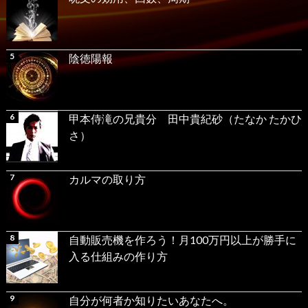
陰徳陽報
甲本侍滝の兄貴分 田中貴紀砂（たなか たかひ
さ）
カルマの取り方
自動販売機を作ろう！月100万円以上が勝手に
入る仕組みの作り方
自分が何者か知りたいあなたへ。