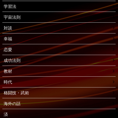
学習法
宇宙法則
対談
幸福
恋愛
成功法則
教材
時代
格闘技・武術
海外の話
済