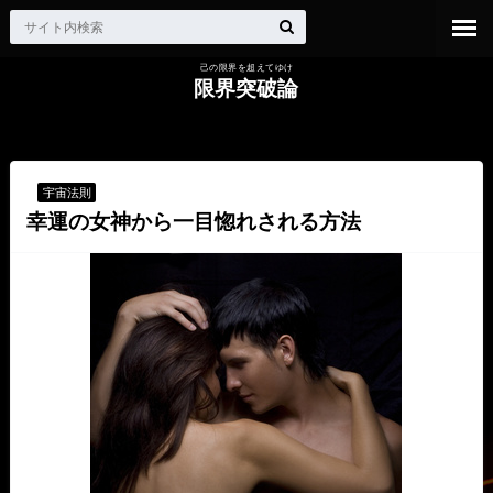
己の限界を超えてゆけ
限界突破論
HOME
宇宙法則
幸運の女神から一目惚れされる方法
宇宙法則
幸運の女神から一目惚れされる方法