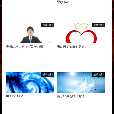
要なもの。
成功法則
成功法則
究極のポジティブ思考の源
兎に勝てる亀も居る。
成功法則
成功法則
KEEP CALM.
新しい風を呼ぶ方法