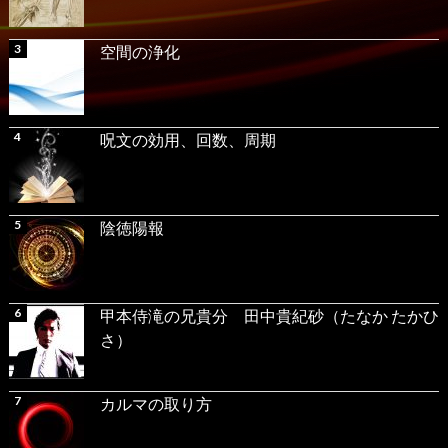
空間の浄化
呪文の効用、回数、周期
陰徳陽報
甲本侍滝の兄貴分 田中貴紀砂（たなか たかひ
さ）
カルマの取り方