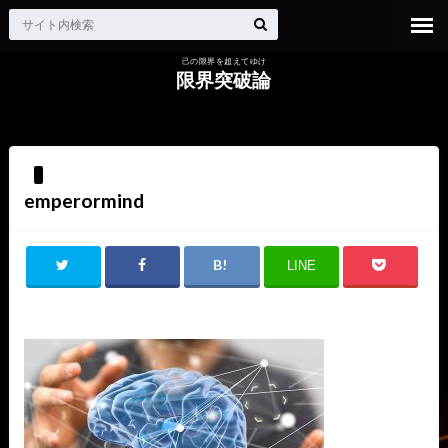
己の限界を超えてゆけ
限界突破論
HOME
emperormind
emperormind
LINE