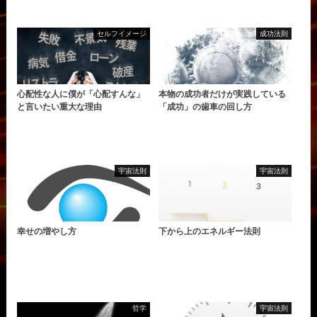
セルフイメージ
成功法則
心配性な人に僕が「心配すんな」
本物の成功者だけが実践している
と言いたい重大な理由
「成功」の歯車の回し方
宇宙法則
宇宙法則
幸せの増やし方
下から上のエネルギー法則
哲学
宇宙法則