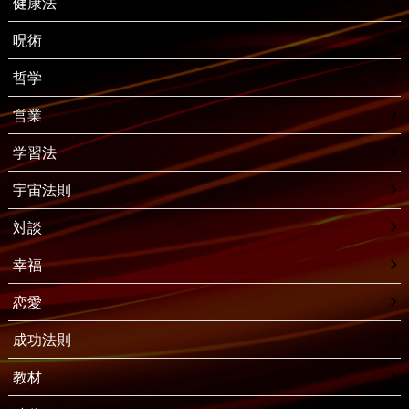
健康法
呪術
哲学
営業
学習法
宇宙法則
対談
幸福
恋愛
成功法則
教材